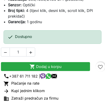
Senzor:
Optički
Broj tipki:
4 (lijevi klik, desni klik, scroll klik, DPI
prekidač)
Garancija:
1 godinu

Dostupno



Dodaj u korpu
favorite_border
call
+387 61 711 182 |

Plaćanje na rate

Kupi jednim klikom

Zatraži predračun za firmu