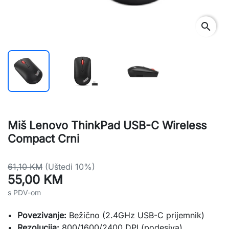
search
Miš Lenovo ThinkPad USB-C Wireless
Compact Crni
61,10 KM
(Uštedi 10%)
55,00 KM
s PDV-om
Povezivanje:
Bežično (2.4GHz USB-C prijemnik)
Rezolucija:
800/1600/2400 DPI (podesiva)