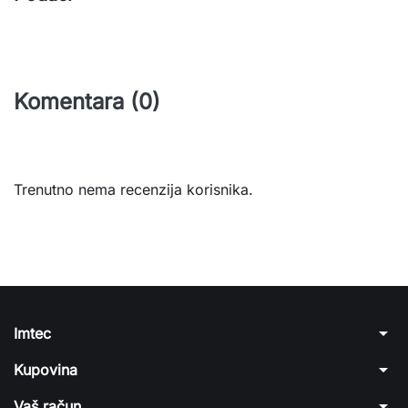
Komentara (0)
Trenutno nema recenzija korisnika.
arrow_drop_down
Imtec
arrow_drop_down
Kupovina
arrow_drop_down
Vaš račun