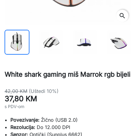
search
White shark gaming miš Marrok rgb bijeli
42,00 KM
(Uštedi 10%)
37,80 KM
s PDV-om
Povezivanje:
Žično (USB 2.0)
Rezolucija:
Do 12.000 DPI
Senzor:
Optički (Sunplus 6662)