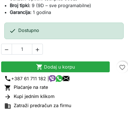
Broj tipki:
9 (9D – sve programabilne)
Garancija:
1 godina

Dostupno



Dodaj u korpu
favorite_border
call
+387 61 711 182 |

Plaćanje na rate

Kupi jednim klikom

Zatraži predračun za firmu