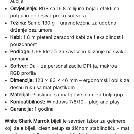
akcije
Osvjetljenje:
RGB sa 16.8 milijuna boja i efektima,
potpuno podesivo preko softvera
Težina:
Samo 130 g – uravnotežena za udobno
držanje bez umora
Kabl:
1.8 m pleteni paracord kabl za fleksibilnost i
pouzdanost
Podloge:
UPE klizači za savršeno klizanje na svakoj
površini
Softver:
Da – za personalizaciju DPI-ja, makroa i
RGB profila
Dimenzije:
123 x 83 x 46 mm – ergonomski oblik za
desnu ruku sa mat plastikom
Materijal:
Plastično sa mat površinom za bolji grip
Kompatibilnost:
Windows 7/8/10 – plug and play
Garancija:
1 godina
White Shark Marrok bijeli
 je savršen izbor za gejmere 
koji žele bijeli, clean setup sa žičnom stabilnošću – mat 