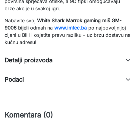
površina sprječava otiske, a 9D tipki omogućavaju 
brze akcije u svakoj igri.
Nabavite svoj 
White Shark Marrok gaming miš GM-
9006 bijeli
 odmah na 
www.imtec.ba
 po najpovoljnijoj 
cijeni u BiH i osjetite pravu razliku – uz brzu dostavu na 
kućnu adresu!
Detalji proizvoda
Podaci
Komentara (0)