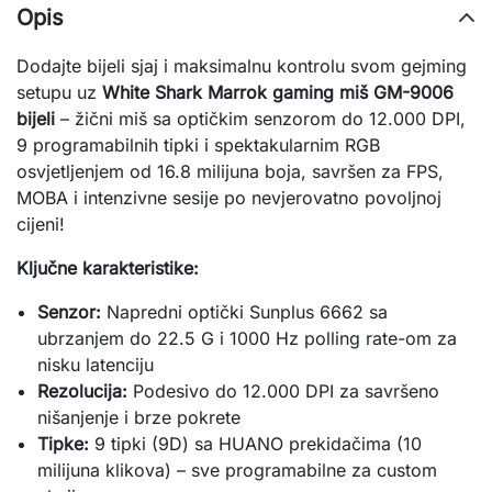
Opis
Dodajte bijeli sjaj i maksimalnu kontrolu svom gejming 
setupu uz 
White Shark Marrok gaming miš GM-9006 
bijeli
 – žični miš sa optičkim senzorom do 12.000 DPI, 
9 programabilnih tipki i spektakularnim RGB 
osvjetljenjem od 16.8 milijuna boja, savršen za FPS, 
MOBA i intenzivne sesije po nevjerovatno povoljnoj 
cijeni!
Ključne karakteristike:
Senzor:
Napredni optički Sunplus 6662 sa
ubrzanjem do 22.5 G i 1000 Hz polling rate-om za
nisku latenciju
Rezolucija:
Podesivo do 12.000 DPI za savršeno
nišanjenje i brze pokrete
Tipke:
9 tipki (9D) sa HUANO prekidačima (10
milijuna klikova) – sve programabilne za custom