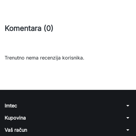
Komentara (0)
Trenutno nema recenzija korisnika.
arrow_drop_down
Imtec
arrow_drop_down
Kupovina
arrow_drop_down
Vaš račun