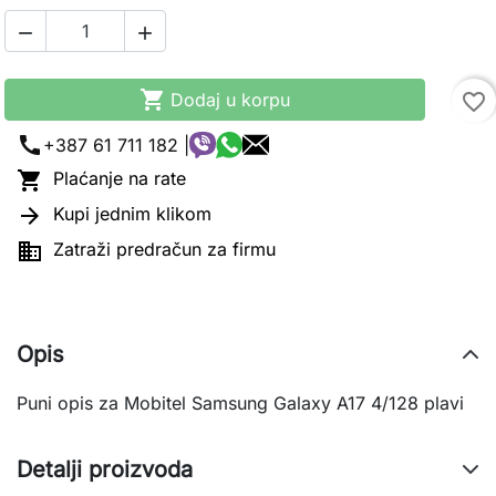



Dodaj u korpu
favorite_border
call
+387 61 711 182 |

Plaćanje na rate

Kupi jednim klikom

Zatraži predračun za firmu
Opis
Puni opis za Mobitel Samsung Galaxy A17 4/128 plavi
Detalji proizvoda