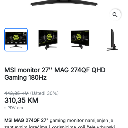
search
MSI monitor 27'' MAG 274QF QHD
Gaming 180Hz
443,35 KM
(Uštedi 30%)
310,35 KM
s PDV-om
MSI MAG 274QF 27"
gaming monitor namijenjen je
zahtjevnim igračima i korisnicima koji žele vrhunski