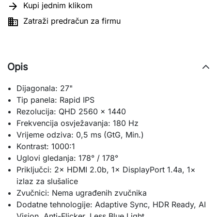

Kupi jednim klikom

Zatraži predračun za firmu
Opis
Dijagonala: 27"
Tip panela: Rapid IPS
Rezolucija: QHD 2560 × 1440
Frekvencija osvježavanja: 180 Hz
Vrijeme odziva: 0,5 ms (GtG, Min.)
Kontrast: 1000:1
Uglovi gledanja: 178° / 178°
Priključci: 2× HDMI 2.0b, 1× DisplayPort 1.4a, 1×
izlaz za slušalice
Zvučnici: Nema ugrađenih zvučnika
Dodatne tehnologije: Adaptive Sync, HDR Ready, AI
Vision, Anti-Flicker, Less Blue Light