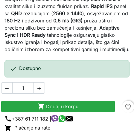
kvalitet slike i izuzetno fluidan prikaz.
Rapid IPS
panel
sa
QHD
rezolucijom (
2560 × 1440
), osvježavanjem od
180 Hz
i odzivom od
0,5 ms (GtG)
pruža oštru i
preciznu sliku bez zamućenja i kašnjenja.
Adaptive
Sync
i
HDR Ready
tehnologije osiguravaju glatko
iskustvo igranja i bogatiji prikaz detalja, što ga čini
odličnim izborom za kompetitivni gaming i multimediju.

Dostupno



Dodaj u korpu
favorite_border
call
+387 61 711 182 |

Plaćanje na rate