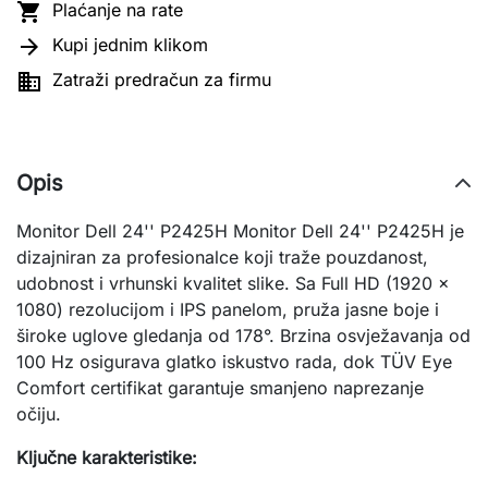

Plaćanje na rate

Kupi jednim klikom

Zatraži predračun za firmu
Opis
Monitor Dell 24'' P2425H Monitor Dell 24'' P2425H je
dizajniran za profesionalce koji traže pouzdanost,
udobnost i vrhunski kvalitet slike. Sa Full HD (1920 x
1080) rezolucijom i IPS panelom, pruža jasne boje i
široke uglove gledanja od 178°. Brzina osvježavanja od
100 Hz osigurava glatko iskustvo rada, dok TÜV Eye
Comfort certifikat garantuje smanjeno naprezanje
očiju.
Ključne karakteristike: