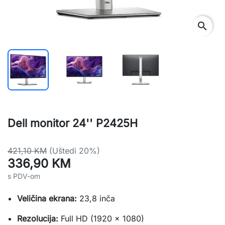
search
Dell monitor 24'' P2425H
421,10 KM
(Uštedi 20%)
336,90 KM
s PDV-om
Veličina ekrana:
23,8 inča
Rezolucija:
Full HD (1920 x 1080)