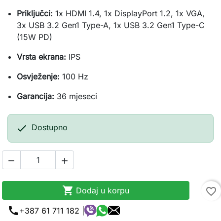
Priključci:
1x HDMI 1.4, 1x DisplayPort 1.2, 1x VGA,
3x USB 3.2 Gen1 Type-A, 1x USB 3.2 Gen1 Type-C
(15W PD)
Vrsta ekrana:
IPS
Osvježenje:
100 Hz
Garancija:
36 mjeseci

Dostupno



Dodaj u korpu
favorite_border
call
+387 61 711 182 |