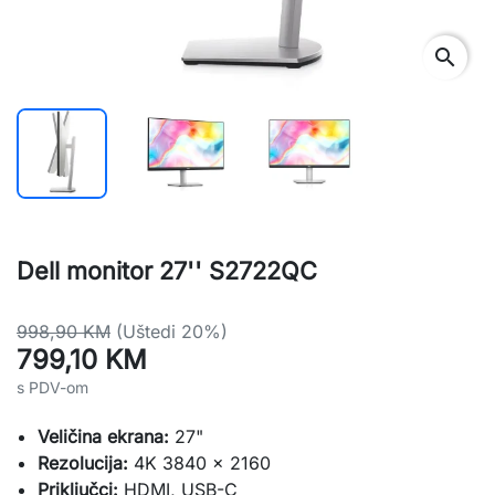
search
Dell monitor 27'' S2722QC
998,90 KM
(Uštedi 20%)
799,10 KM
s PDV-om
Veličina ekrana:
27"
Rezolucija:
4K 3840 x 2160
Priključci:
HDMI, USB-C