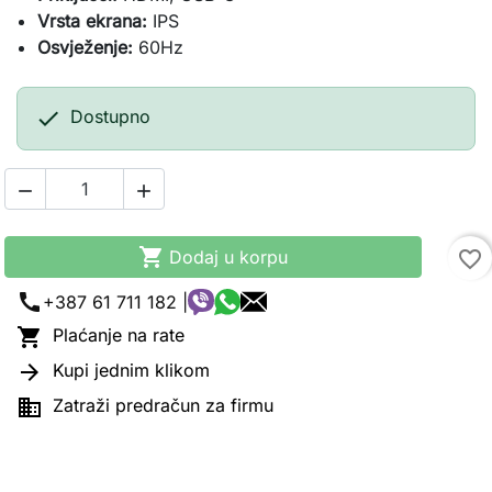
Vrsta ekrana:
IPS
Osvježenje:
60Hz

Dostupno



Dodaj u korpu
favorite_border
call
+387 61 711 182 |

Plaćanje na rate

Kupi jednim klikom

Zatraži predračun za firmu