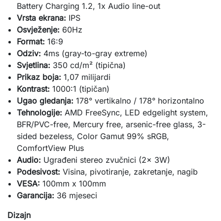
Battery Charging 1.2, 1x Audio line-out
Vrsta ekrana:
IPS
Osvježenje:
60Hz
Format:
16:9
Odziv:
4ms (gray-to-gray extreme)
Svjetlina:
350 cd/m² (tipična)
Prikaz boja:
1,07 milijardi
Kontrast:
1000:1 (tipičan)
Ugao gledanja:
178° vertikalno / 178° horizontalno
Tehnologije:
AMD FreeSync, LED edgelight system,
BFR/PVC-free, Mercury free, arsenic-free glass, 3-
sided bezeless, Color Gamut 99% sRGB,
ComfortView Plus
Audio:
Ugrađeni stereo zvučnici (2x 3W)
Podesivost:
Visina, pivotiranje, zakretanje, nagib
VESA:
100mm x 100mm
Garancija:
36 mjeseci
Dizajn