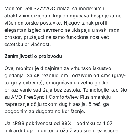
Monitor Dell S2722QC dolazi sa modernim i
atraktivnim dizajnom koji omogućava besprijekorne
višemonitorske postavke. Njegov tanak profil i
elegantan izgled savršeno se uklapaju u svaki radni
prostor, pružajući ne samo funkcionalnost već i
estetsku privlačnost.
Zanimljivosti o proizvodu
Ovaj monitor je dizajniran za vrhunsko iskustvo
gledanja. Sa 4K rezolucijom i odzivom od 4ms (gray-
to-gray extreme), omogućava izuzetno glatko
prikazivanje sadržaja bez zastoja. Tehnologije kao što
su AMD FreeSync i ComfortView Plus smanjuju
naprezanje očiju tokom dugih sesija, čineći ga
pogodnim za dugotrajno korištenje.
Uz sRGB pokrivenost od 99% i podršku za 1,07
milijardi boja, monitor pruža živopisne i realistične