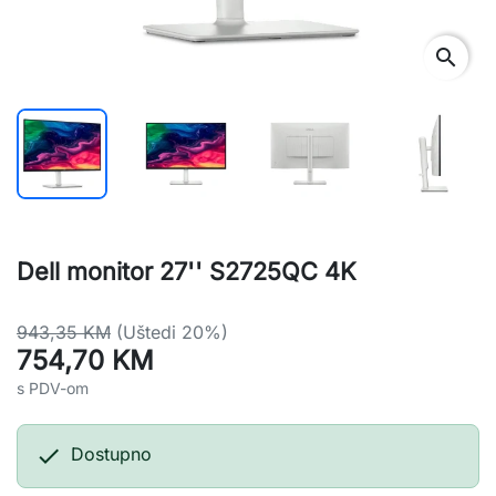
search
Dell monitor 27'' S2725QC 4K
943,35 KM
(Uštedi 20%)
754,70 KM
s PDV-om

Dostupno