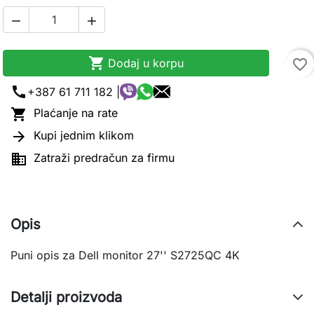



Dodaj u korpu
favorite_border
call
+387 61 711 182 |

Plaćanje na rate

Kupi jednim klikom

Zatraži predračun za firmu
Opis
Puni opis za Dell monitor 27'' S2725QC 4K
Detalji proizvoda