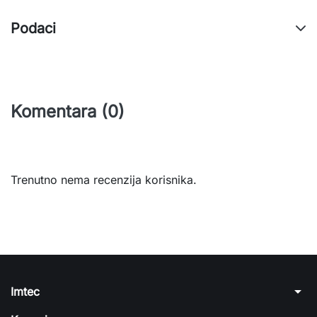
Podaci
Komentara (0)
Trenutno nema recenzija korisnika.
arrow_drop_down
Imtec