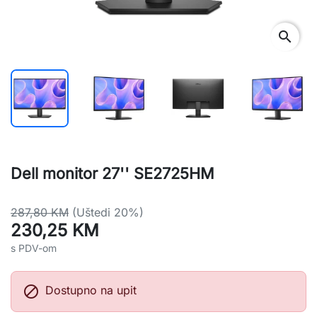
search
Dell monitor 27'' SE2725HM
287,80 KM
(Uštedi 20%)
230,25 KM
s PDV-om

Dostupno na upit