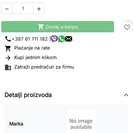



Dodaj u korpu
favorite_border
call
+387 61 711 182 |

Plaćanje na rate

Kupi jednim klikom

Zatraži predračun za firmu
Detalji proizvoda
Marka