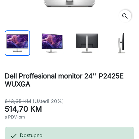
search
Dell Proffesional monitor 24'' P2425E
WUXGA
643,35 KM
(Uštedi 20%)
514,70 KM
s PDV-om

Dostupno