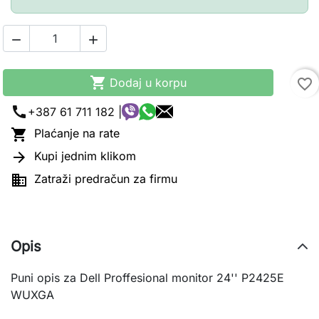



Dodaj u korpu
favorite_border
call
+387 61 711 182 |

Plaćanje na rate

Kupi jednim klikom

Zatraži predračun za firmu
Opis
Puni opis za Dell Proffesional monitor 24'' P2425E
WUXGA