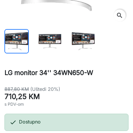
search
LG monitor 34'' 34WN650-W
887,80 KM
(Uštedi 20%)
710,25 KM
s PDV-om

Dostupno