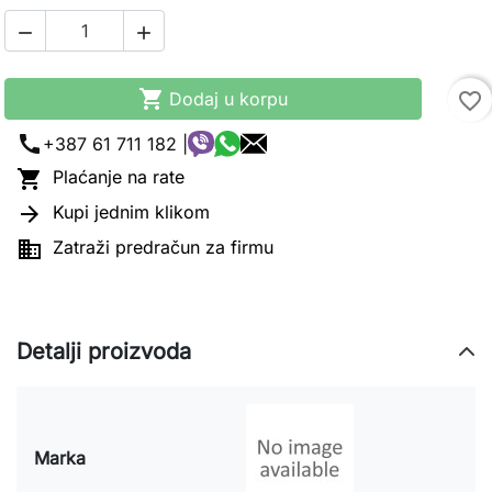



Dodaj u korpu
favorite_border
call
+387 61 711 182 |

Plaćanje na rate

Kupi jednim klikom

Zatraži predračun za firmu
Detalji proizvoda
Marka