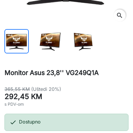
search
Monitor Asus 23,8'' VG249Q1A
365,55 KM
(Uštedi 20%)
292,45 KM
s PDV-om

Dostupno