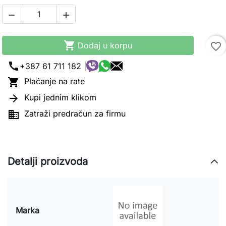



Dodaj u korpu
favorite_border
call
+387 61 711 182 |

Plaćanje na rate

Kupi jednim klikom

Zatraži predračun za firmu
Detalji proizvoda
Marka