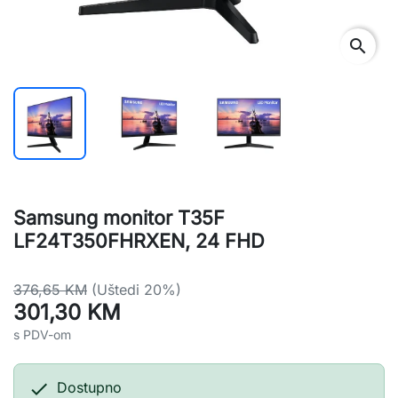
search
Samsung monitor T35F
LF24T350FHRXEN, 24 FHD
376,65 KM
(Uštedi 20%)
301,30 KM
s PDV-om

Dostupno