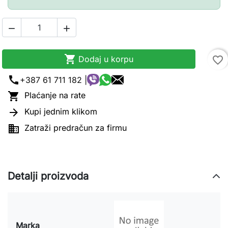



Dodaj u korpu
favorite_border
call
+387 61 711 182 |

Plaćanje na rate

Kupi jednim klikom

Zatraži predračun za firmu
Detalji proizvoda
Marka