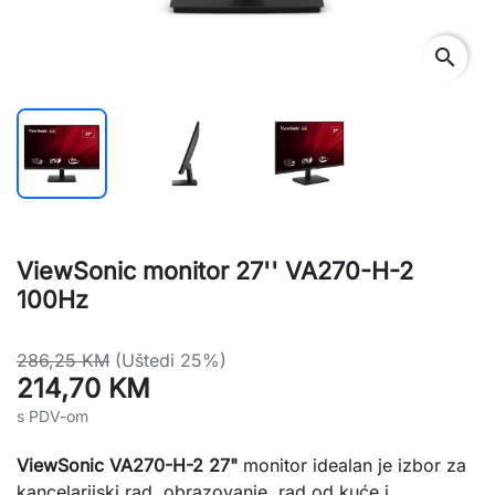
search
ViewSonic monitor 27'' VA270-H-2
100Hz
286,25 KM
(Uštedi 25%)
214,70 KM
s PDV-om
ViewSonic VA270-H-2 27"
monitor idealan je izbor za
kancelarijski rad, obrazovanje, rad od kuće i