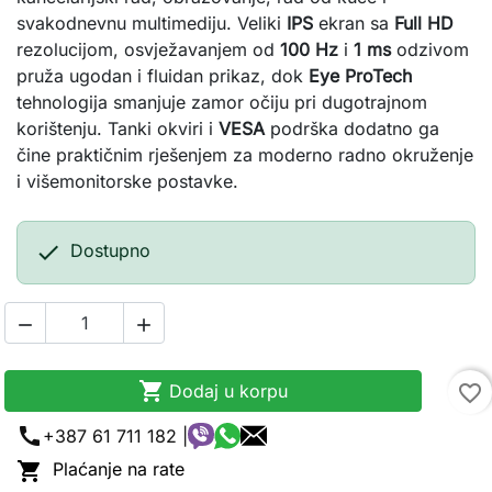
svakodnevnu multimediju. Veliki
IPS
ekran sa
Full HD
rezolucijom, osvježavanjem od
100 Hz
i
1 ms
odzivom
pruža ugodan i fluidan prikaz, dok
Eye ProTech
tehnologija smanjuje zamor očiju pri dugotrajnom
korištenju. Tanki okviri i
VESA
podrška dodatno ga
čine praktičnim rješenjem za moderno radno okruženje
i višemonitorske postavke.

Dostupno



Dodaj u korpu
favorite_border
call
+387 61 711 182 |

Plaćanje na rate