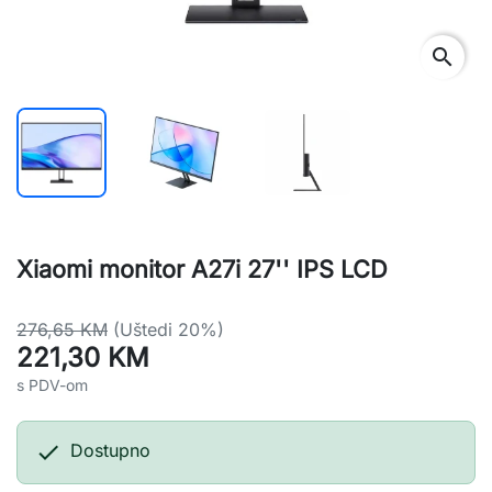
search
Xiaomi monitor A27i 27'' IPS LCD
276,65 KM
(Uštedi 20%)
221,30 KM
s PDV-om

Dostupno