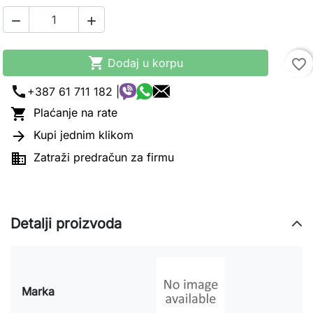



Dodaj u korpu
favorite_border
call
+387 61 711 182 |

Plaćanje na rate

Kupi jednim klikom

Zatraži predračun za firmu
Detalji proizvoda
Marka