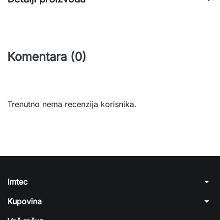
Komentara (0)
Trenutno nema recenzija korisnika.
arrow_drop_down
Imtec
arrow_drop_down
Kupovina