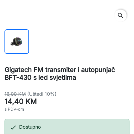
search
Gigatech FM transmiter i autopunjač
BFT-430 s led svjetlima
16,00 KM
(Uštedi 10%)
14,40 KM
s PDV-om

Dostupno