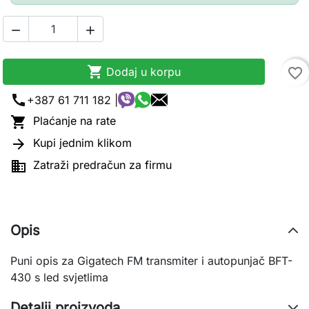



Dodaj u korpu
favorite_border
call
+387 61 711 182 |

Plaćanje na rate

Kupi jednim klikom

Zatraži predračun za firmu
Opis
Puni opis za Gigatech FM transmiter i autopunjač BFT-
430 s led svjetlima
Detalji proizvoda