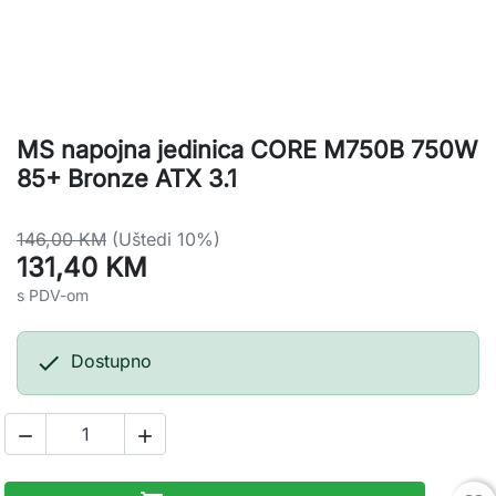
MS napojna jedinica CORE M750B 750W
85+ Bronze ATX 3.1
146,00 KM
(Uštedi 10%)
131,40 KM
s PDV-om

Dostupno

