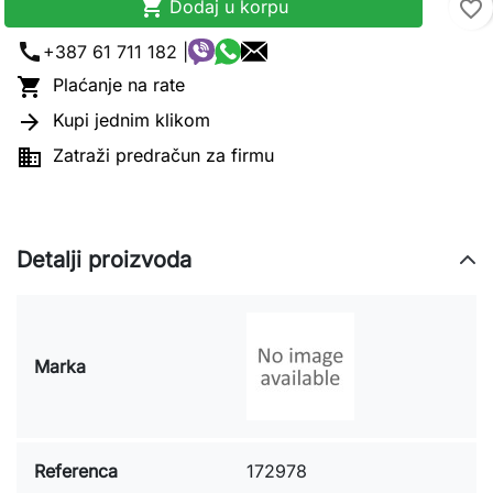

Dodaj u korpu
favorite_border
call
+387 61 711 182 |

Plaćanje na rate

Kupi jednim klikom

Zatraži predračun za firmu
Detalji proizvoda
Marka
Referenca
172978