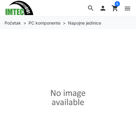
0
search

shopping_cart
menu
Početak
PC komponente
Napojne jedinice