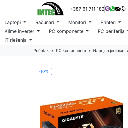
+387 61 711 182
Laptopi
Računari
Monitori
Printeri
Klime inverter
PC komponente
PC periferija
IT rješenja
Početak
PC komponente
Napojne jedinice
-10%