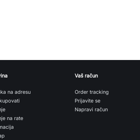
ina
Vaš račun
uka na adresu
Order tracking
kupovati
Prijavite se
nje
Napravi račun
je na rate
macija
ap