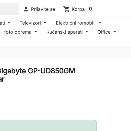

shopping_cart
0
Prijavite se
Korpa
ati
Televizori
Električni romobili
 i foto oprema
Kućanski aparati
Office
 Gigabyte GP-UD850GM
ar