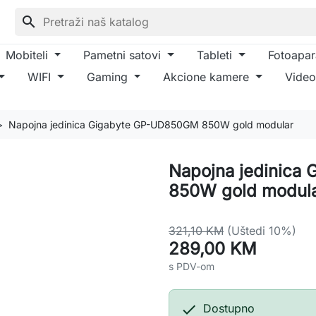
search
Mobiteli
Pametni satovi
Tableti
Fotoapar
WIFI
Gaming
Akcione kamere
Video
Napojna jedinica Gigabyte GP-UD850GM 850W gold modular
Napojna jedinica
850W gold modul
321,10 KM
(Uštedi 10%)
289,00 KM
s PDV-om

Dostupno