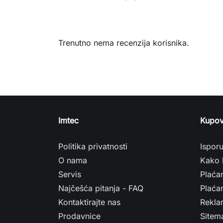
Trenutno nema recenzija korisnika.
Imtec
Kupov
Politika privatnosti
Ispor
O nama
Kako 
Servis
Plaća
Najčešća pitanja - FAQ
Plaćan
Kontaktirajte nas
Rekla
Prodavnice
Sitem