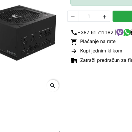


call
+387 61 711 182 |

Plaćanje na rate

Kupi jednim klikom

Zatraži predračun za f
search