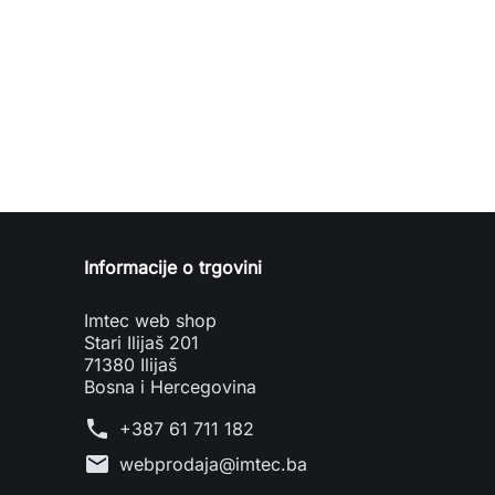
Informacije o trgovini
Imtec web shop
Stari Ilijaš 201
71380 Ilijaš
Bosna i Hercegovina
phone
+387 61 711 182
mail
webprodaja@imtec.ba