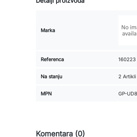
Detalji proizvoda
Marka
Referenca
160223
Na stanju
2 Artikli
MPN
GP-UD
Komentara (0)