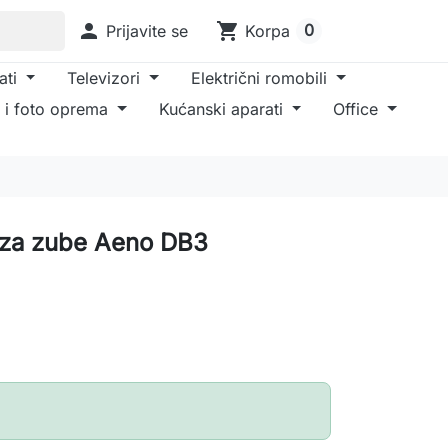

shopping_cart
0
Prijavite se
Korpa
ati
Televizori
Električni romobili
 i foto oprema
Kućanski aparati
Office
a za zube Aeno DB3