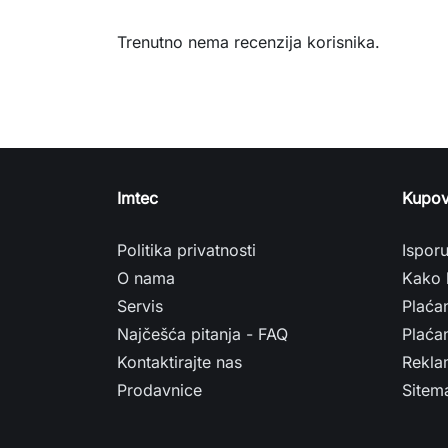
Trenutno nema recenzija korisnika.
Imtec
Kupov
Politika privatnosti
Ispor
O nama
Kako 
Servis
Plaća
Najčešća pitanja - FAQ
Plaćan
Kontaktirajte nas
Rekla
Prodavnice
Sitem