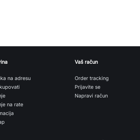
ina
Vaš račun
uka na adresu
Order tracking
kupovati
Prijavite se
nje
Napravi račun
je na rate
macija
ap