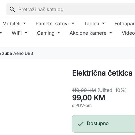
search
Mobiteli
Pametni satovi
Tableti
Fotoapar
WIFI
Gaming
Akcione kamere
Video
za zube Aeno DB3
Električna četkic
110,00 KM
(Uštedi 10%)
99,00 KM
s PDV-om

Dostupno