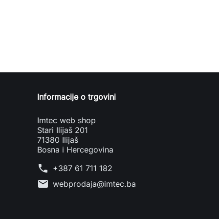
Informacije o trgovini
Imtec web shop
Stari Ilijaš 201
71380 Ilijaš
Bosna i Hercegovina
phone
+387 61 711 182
mail
webprodaja@imtec.ba