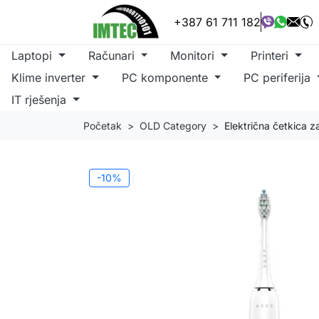
+387 61 711 182
Laptopi
Računari
Monitori
Printeri
Klime inverter
PC komponente
PC periferija
IT rješenja
Početak
OLD Category
Električna četkica 
-10%