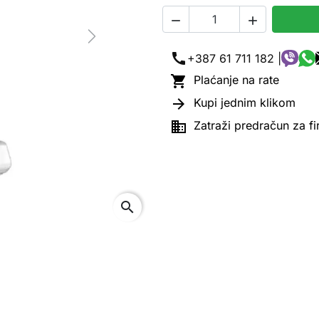


Next
call
+387 61 711 182 |

Plaćanje na rate

Kupi jednim klikom

Zatraži predračun za f
search