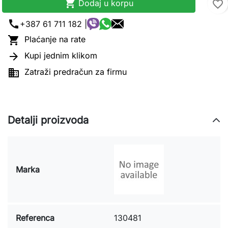

Dodaj u korpu
favorite_border
call
+387 61 711 182 |

Plaćanje na rate

Kupi jednim klikom

Zatraži predračun za firmu
Detalji proizvoda
Marka
Referenca
130481