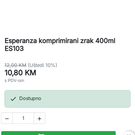
Esperanza komprimirani zrak 400ml
ES103
12,00 KM
(Uštedi 10%)
10,80 KM
s PDV-om

Dostupno

