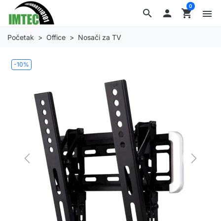
0
search

shopping_cart
menu
Početak
Office
Nosači za TV
-10%
Previous
Next