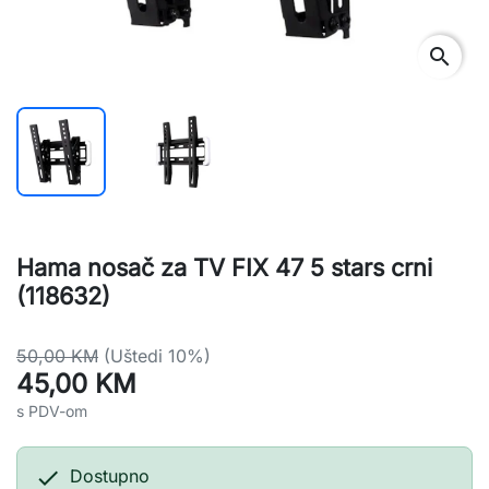
search
Hama nosač za TV FIX 47 5 stars crni
(118632)
50,00 KM
(Uštedi 10%)
45,00 KM
s PDV-om

Dostupno