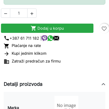



Dodaj u korpu
favorite_border
call
+387 61 711 182 |

Plaćanje na rate

Kupi jednim klikom

Zatraži predračun za firmu
Detalji proizvoda
Marka