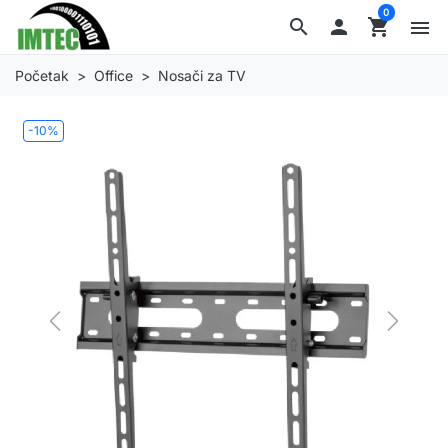
0
search

shopping_cart
menu
Početak
Office
Nosači za TV
-10%
Previous
Next