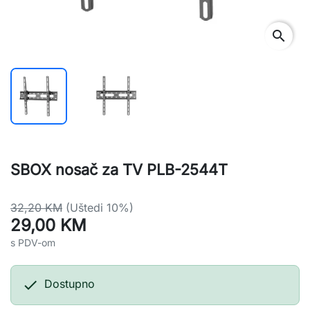
search
SBOX nosač za TV PLB-2544T
32,20 KM
(Uštedi 10%)
29,00 KM
s PDV-om

Dostupno