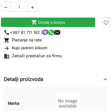



Dodaj u korpu
favorite_border
call
+387 61 711 182 |

Plaćanje na rate

Kupi jednim klikom

Zatraži predračun za firmu
Detalji proizvoda
Marka