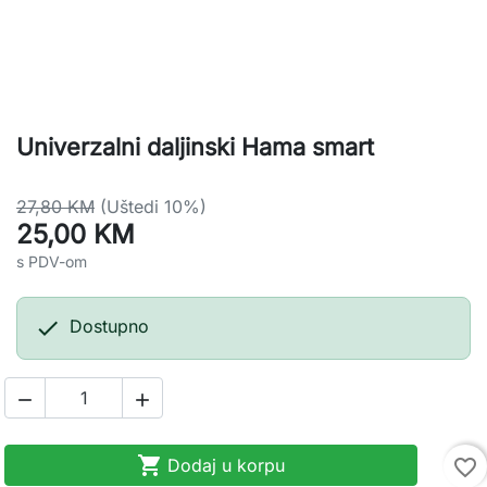
Univerzalni daljinski Hama smart
27,80 KM
(Uštedi 10%)
25,00 KM
s PDV-om

Dostupno



Dodaj u korpu
favorite_border