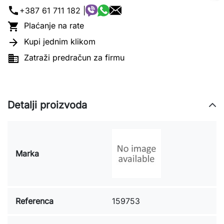
call
+387 61 711 182 |

Plaćanje na rate

Kupi jednim klikom

Zatraži predračun za firmu
Detalji proizvoda
Marka
Referenca
159753