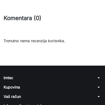
Komentara (0)
Trenutno nema recenzija korisnika.
arrow_drop_down
Imtec
arrow_drop_down
Kupovina
arrow_drop_down
Vaš račun