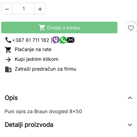



Dodaj u korpu
favorite_border
call
+387 61 711 182 |

Plaćanje na rate

Kupi jednim klikom

Zatraži predračun za firmu
Opis
Puni opis za Braun dvogled 8x50
Detalji proizvoda