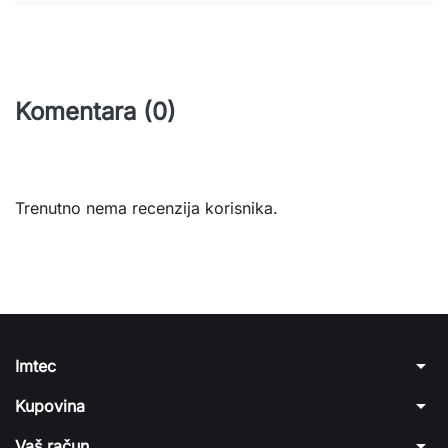
Komentara (0)
Trenutno nema recenzija korisnika.
arrow_drop_down
Imtec
arrow_drop_down
Kupovina
arrow_drop_down
Vaš račun