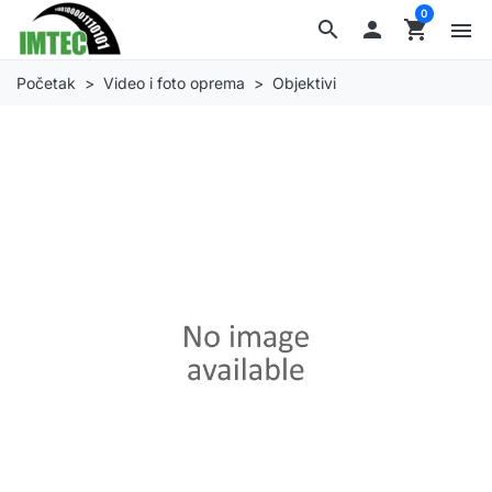
0
search

shopping_cart
menu
Početak
Video i foto oprema
Objektivi