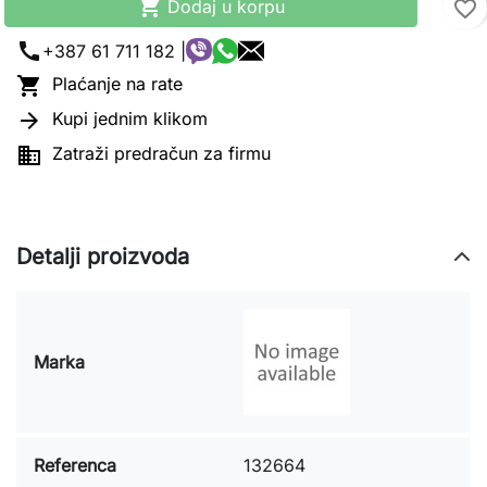

Dodaj u korpu
favorite_border
call
+387 61 711 182 |

Plaćanje na rate

Kupi jednim klikom

Zatraži predračun za firmu
Detalji proizvoda
Marka
Referenca
132664