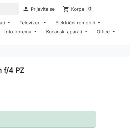

shopping_cart
0
Prijavite se
Korpa
ati
Televizori
Električni romobili
 i foto oprema
Kućanski aparati
Office
 f/4 PZ