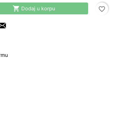

Dodaj u korpu
favorite_border
irmu