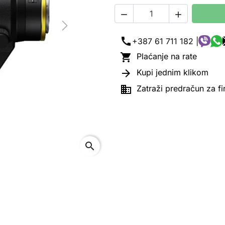


Next
call
+387 61 711 182 |

Plaćanje na rate

Kupi jednim klikom

Zatraži predračun za f
search