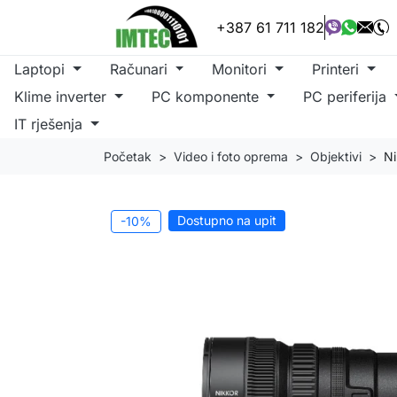
+387 61 711 182
Laptopi
Računari
Monitori
Printeri
Klime inverter
PC komponente
PC periferija
IT rješenja
Početak
Video i foto oprema
Objektivi
Ni
Dostupno na upit
-10%