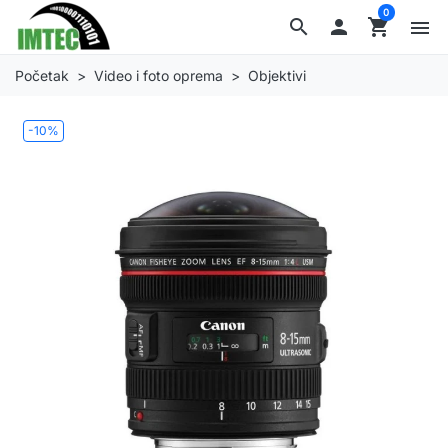
0
search

shopping_cart
menu
Početak
Video i foto oprema
Objektivi
-10%