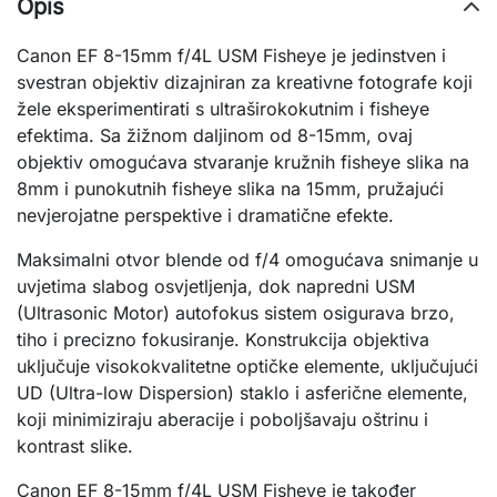
Opis
Canon EF 8-15mm f/4L USM Fisheye je jedinstven i
svestran objektiv dizajniran za kreativne fotografe koji
žele eksperimentirati s ultraširokokutnim i fisheye
efektima. Sa žižnom daljinom od 8-15mm, ovaj
objektiv omogućava stvaranje kružnih fisheye slika na
8mm i punokutnih fisheye slika na 15mm, pružajući
nevjerojatne perspektive i dramatične efekte.
Maksimalni otvor blende od f/4 omogućava snimanje u
uvjetima slabog osvjetljenja, dok napredni USM
(Ultrasonic Motor) autofokus sistem osigurava brzo,
tiho i precizno fokusiranje. Konstrukcija objektiva
uključuje visokokvalitetne optičke elemente, uključujući
UD (Ultra-low Dispersion) staklo i asferične elemente,
koji minimiziraju aberacije i poboljšavaju oštrinu i
kontrast slike.
Canon EF 8-15mm f/4L USM Fisheye je također