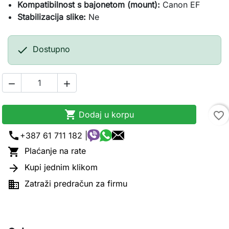
Kompatibilnost s bajonetom (mount):
Canon EF
Stabilizacija slike:
Ne

Dostupno



Dodaj u korpu
favorite_border
call
+387 61 711 182 |

Plaćanje na rate

Kupi jednim klikom

Zatraži predračun za firmu