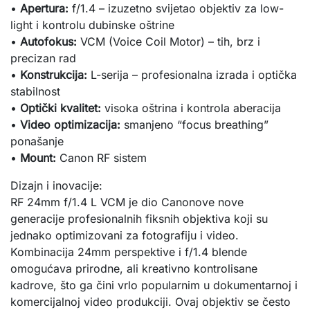
•
Apertura:
f/1.4 – izuzetno svijetao objektiv za low-
light i kontrolu dubinske oštrine
•
Autofokus:
VCM (Voice Coil Motor) – tih, brz i
precizan rad
•
Konstrukcija:
L-serija – profesionalna izrada i optička
stabilnost
•
Optički kvalitet:
visoka oštrina i kontrola aberacija
•
Video optimizacija:
smanjeno “focus breathing”
ponašanje
•
Mount:
Canon RF sistem
Dizajn i inovacije:
RF 24mm f/1.4 L VCM je dio Canonove nove
generacije profesionalnih fiksnih objektiva koji su
jednako optimizovani za fotografiju i video.
Kombinacija 24mm perspektive i f/1.4 blende
omogućava prirodne, ali kreativno kontrolisane
kadrove, što ga čini vrlo popularnim u dokumentarnoj i
komercijalnoj video produkciji. Ovaj objektiv se često