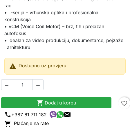
rad
• L-serija – vrhunska optika i profesionalna
konstrukcija
• VCM (Voice Coil Motor) – brz, tih i precizan
autofokus
• Idealan za video produkciju, dokumentarce, pejzaže
i arhitekturu

Dostupno uz provjeru



Dodaj u korpu
favorite_border
call
+387 61 711 182 |

Plaćanje na rate