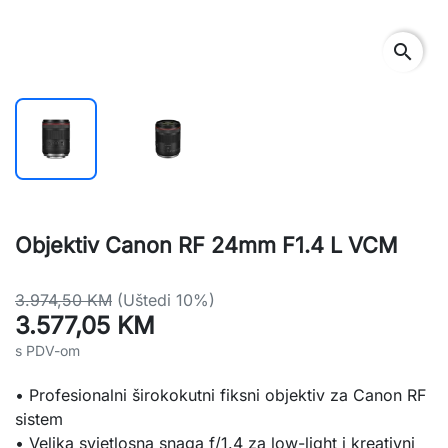
search
Objektiv Canon RF 24mm F1.4 L VCM
3.974,50 KM
(Uštedi 10%)
3.577,05 KM
s PDV-om
• Profesionalni širokokutni fiksni objektiv za Canon RF
sistem
• Velika svjetlosna snaga f/1.4 za low-light i kreativni