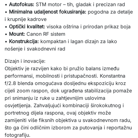
•
Autofokus:
STM motor – tih, gladak i precizan rad
•
Minimalna udaljenost fokusiranja:
pogodna za detalje
i krupnije kadrove
•
Optički kvalitet:
visoka oštrina i prirodan prikaz boja
•
Mount:
Canon RF sistem
•
Konstrukcija:
kompaktan i lagan dizajn za lako
nošenje i svakodnevni rad
Dizajn i inovacije:
Objektiv je razvijen kako bi pružio balans između
performansi, mobilnosti i pristupačnosti. Konstantna
f/2.8 blenda omogućava dosljednu ekspoziciju kroz
cijeli zoom raspon, dok ugrađena stabilizacija pomaže
pri snimanju iz ruke u zahtjevnijim uslovima
osvjetljenja. Zahvaljujući kombinaciji širokokutnog i
portretnog dijela raspona, ovaj objektiv može
zamijeniti više fiksnih objektiva u svakodnevnom radu,
što ga čini odličnim izborom za putovanja i reportažnu
fotografiju.