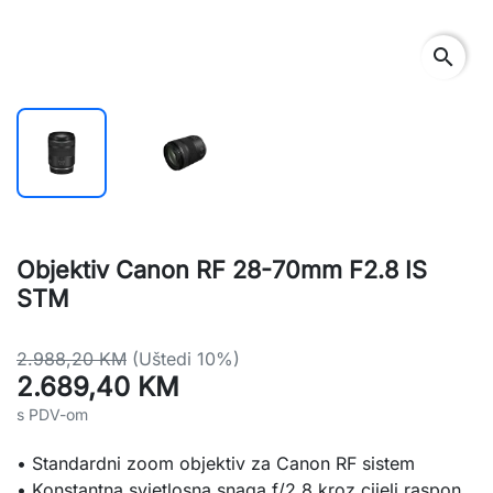
search
Objektiv Canon RF 28-70mm F2.8 IS
STM
2.988,20 KM
(Uštedi 10%)
2.689,40 KM
s PDV-om
• Standardni zoom objektiv za Canon RF sistem
• Konstantna svjetlosna snaga f/2.8 kroz cijeli raspon