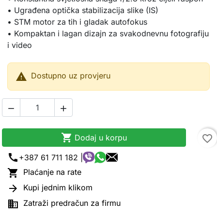
• Ugrađena optička stabilizacija slike (IS)
• STM motor za tih i gladak autofokus
• Kompaktan i lagan dizajn za svakodnevnu fotografiju
i video

Dostupno uz provjeru



Dodaj u korpu
favorite_border
call
+387 61 711 182 |

Plaćanje na rate

Kupi jednim klikom

Zatraži predračun za firmu