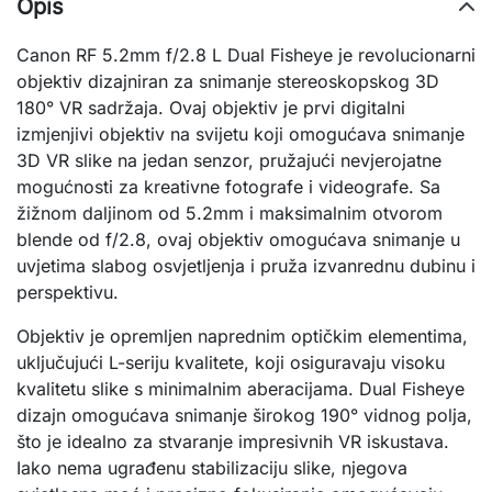
Opis
Canon RF 5.2mm f/2.8 L Dual Fisheye je revolucionarni
objektiv dizajniran za snimanje stereoskopskog 3D
180° VR sadržaja. Ovaj objektiv je prvi digitalni
izmjenjivi objektiv na svijetu koji omogućava snimanje
3D VR slike na jedan senzor, pružajući nevjerojatne
mogućnosti za kreativne fotografe i videografe. Sa
žižnom daljinom od 5.2mm i maksimalnim otvorom
blende od f/2.8, ovaj objektiv omogućava snimanje u
uvjetima slabog osvjetljenja i pruža izvanrednu dubinu i
perspektivu.
Objektiv je opremljen naprednim optičkim elementima,
uključujući L-seriju kvalitete, koji osiguravaju visoku
kvalitetu slike s minimalnim aberacijama. Dual Fisheye
dizajn omogućava snimanje širokog 190° vidnog polja,
što je idealno za stvaranje impresivnih VR iskustava.
Iako nema ugrađenu stabilizaciju slike, njegova