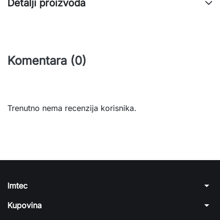
Detalji proizvoda
Komentara (0)
Trenutno nema recenzija korisnika.
arrow_drop_down
Imtec
arrow_drop_down
Kupovina