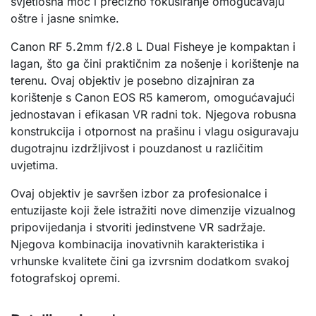
svjetlosna moć i precizno fokusiranje omogućavaju
oštre i jasne snimke.
Canon RF 5.2mm f/2.8 L Dual Fisheye je kompaktan i
lagan, što ga čini praktičnim za nošenje i korištenje na
terenu. Ovaj objektiv je posebno dizajniran za
korištenje s Canon EOS R5 kamerom, omogućavajući
jednostavan i efikasan VR radni tok. Njegova robusna
konstrukcija i otpornost na prašinu i vlagu osiguravaju
dugotrajnu izdržljivost i pouzdanost u različitim
uvjetima.
Ovaj objektiv je savršen izbor za profesionalce i
entuzijaste koji žele istražiti nove dimenzije vizualnog
pripovijedanja i stvoriti jedinstvene VR sadržaje.
Njegova kombinacija inovativnih karakteristika i
vrhunske kvalitete čini ga izvrsnim dodatkom svakoj
fotografskoj opremi.