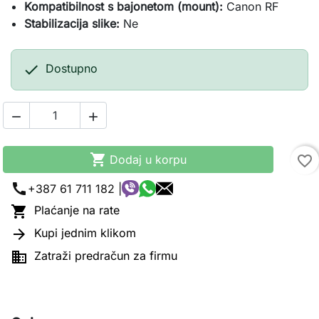
Kompatibilnost s bajonetom (mount):
Canon RF
Stabilizacija slike:
Ne

Dostupno



Dodaj u korpu
favorite_border
call
+387 61 711 182 |

Plaćanje na rate

Kupi jednim klikom

Zatraži predračun za firmu