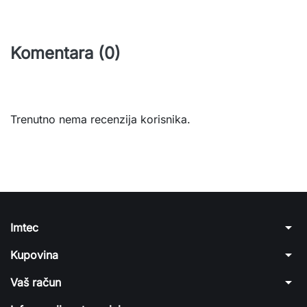
Komentara (0)
Trenutno nema recenzija korisnika.
arrow_drop_down
Imtec
arrow_drop_down
Kupovina
arrow_drop_down
Vaš račun