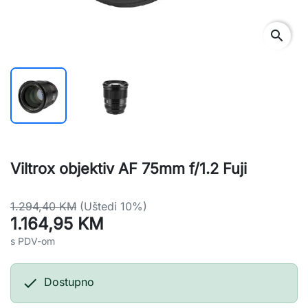
search
Viltrox objektiv AF 75mm f/1.2 Fuji
1.294,40 KM
(Uštedi 10%)
1.164,95 KM
s PDV-om

Dostupno