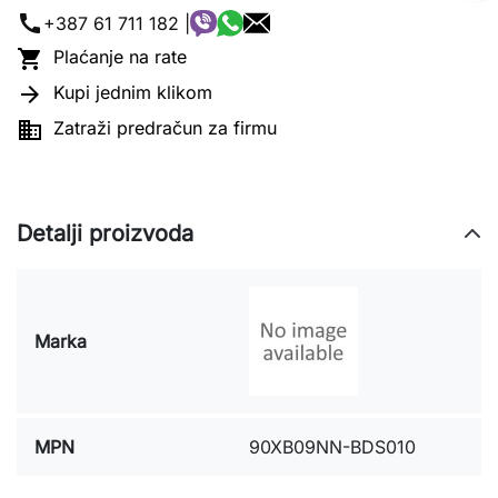
call
+387 61 711 182 |

Plaćanje na rate

Kupi jednim klikom

Zatraži predračun za firmu
Detalji proizvoda
Marka
MPN
90XB09NN-BDS010