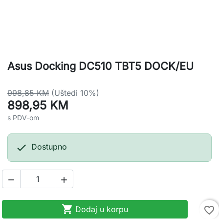
Asus Docking DC510 TBT5 DOCK/EU
998,85 KM
(Uštedi 10%)
898,95 KM
s PDV-om

Dostupno



Dodaj u korpu
favorite_border