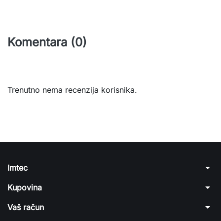
Komentara (0)
Trenutno nema recenzija korisnika.
arrow_drop_down
Imtec
arrow_drop_down
Kupovina
arrow_drop_down
Vaš račun