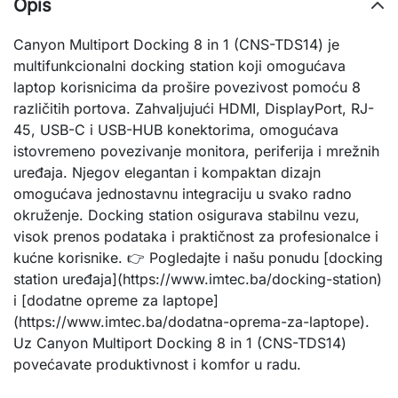
Opis
Canyon Multiport Docking 8 in 1 (CNS-TDS14) je
multifunkcionalni docking station koji omogućava
laptop korisnicima da prošire povezivost pomoću 8
različitih portova. Zahvaljujući HDMI, DisplayPort, RJ-
45, USB-C i USB-HUB konektorima, omogućava
istovremeno povezivanje monitora, periferija i mrežnih
uređaja. Njegov elegantan i kompaktan dizajn
omogućava jednostavnu integraciju u svako radno
okruženje. Docking station osigurava stabilnu vezu,
visok prenos podataka i praktičnost za profesionalce i
kućne korisnike. 👉 Pogledajte i našu ponudu [docking
station uređaja](https://www.imtec.ba/docking-station)
i [dodatne opreme za laptope]
(https://www.imtec.ba/dodatna-oprema-za-laptope).
Uz Canyon Multiport Docking 8 in 1 (CNS-TDS14)
povećavate produktivnost i komfor u radu.