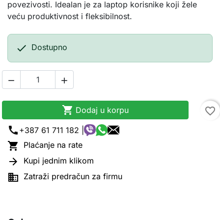
povezivosti. Idealan je za laptop korisnike koji žele
veću produktivnost i fleksibilnost.

Dostupno



Dodaj u korpu
favorite_border
call
+387 61 711 182 |

Plaćanje na rate

Kupi jednim klikom

Zatraži predračun za firmu