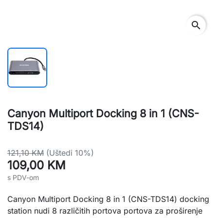
search
Canyon Multiport Docking 8 in 1 (CNS-
TDS14)
121,10 KM
(Uštedi 10%)
109,00 KM
s PDV-om
Canyon Multiport Docking 8 in 1 (CNS-TDS14) docking
station nudi 8 različitih portova portova za proširenje