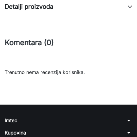
Detalji proizvoda
Komentara (0)
Trenutno nema recenzija korisnika.
arrow_drop_down
Imtec
arrow_drop_down
Kupovina