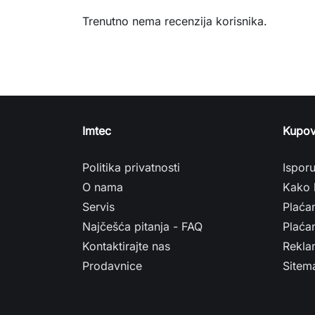
Trenutno nema recenzija korisnika.
Imtec
Kupov
Politika privatnosti
Ispor
O nama
Kako 
Servis
Plaća
Najčešća pitanja - FAQ
Plaćan
Kontaktirajte nas
Rekla
Prodavnice
Sitem