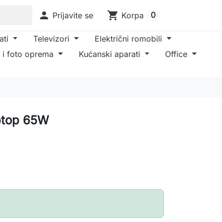

shopping_cart
0
Prijavite se
Korpa
ati
Televizori
Električni romobili
 i foto oprema
Kućanski aparati
Office
aptop 65W