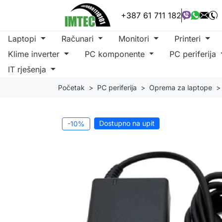
+387 61 711 182
Laptopi
Računari
Monitori
Printeri
Klime inverter
PC komponente
PC periferija
IT rješenja
Početak
PC periferija
Oprema za laptope
Dostupno na upit
-10%