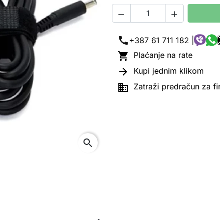


call
+387 61 711 182 |

Plaćanje na rate

Kupi jednim klikom

Zatraži predračun za f
search