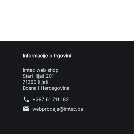
Informacije o trgovini
Imtec web shop
Stari Ilijaš 201
71380 Ilijaš
Bosna i Hercegovina
phone
+387 61 711 182
mail
webprodaja@imtec.ba