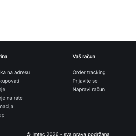
ina
Vaš račun
uka na adresu
Order tracking
kupovati
Prijavite se
nje
Napravi račun
je na rate
macija
ap
© Imtec 2026 - sva prava podržana