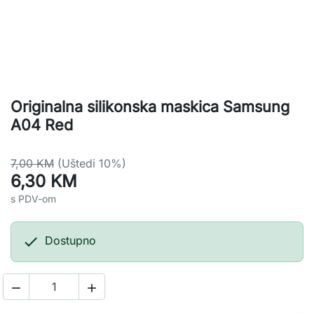
Originalna silikonska maskica Samsung
A04 Red
7,00 KM
(Uštedi 10%)
6,30 KM
s PDV-om

Dostupno

