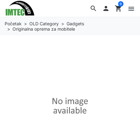
0
search

shopping_cart
menu
Početak
OLD Category
Gadgets
Originalna oprema za mobitele