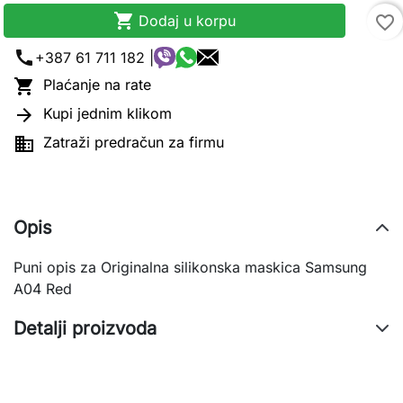

Dodaj u korpu
favorite_border
call
+387 61 711 182 |

Plaćanje na rate

Kupi jednim klikom

Zatraži predračun za firmu
Opis
Puni opis za Originalna silikonska maskica Samsung
A04 Red
Detalji proizvoda