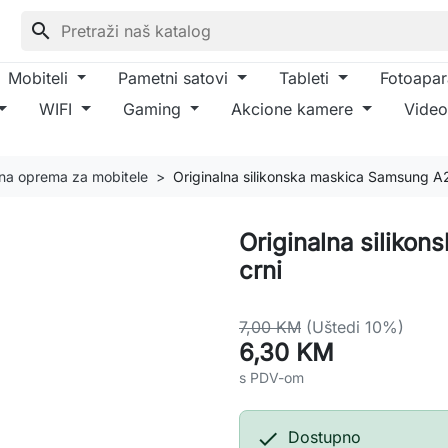
search
Mobiteli
Pametni satovi
Tableti
Fotoapar
WIFI
Gaming
Akcione kamere
Video
lna oprema za mobitele
Originalna silikonska maskica Samsung A2
Originalna siliko
crni
7,00 KM
(Uštedi 10%)
6,30 KM
s PDV-om

Dostupno