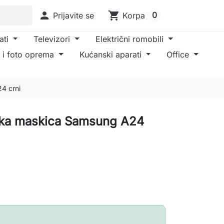

shopping_cart
0
Prijavite se
Korpa
ati
Televizori
Električni romobili
 i foto oprema
Kućanski aparati
Office
4 crni
nska maskica Samsung A24