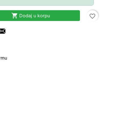

Dodaj u korpu
favorite_border
irmu