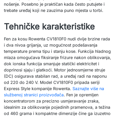
nošenje. Posebno je praktičan kada često putujete i
trebate uređaj koji ne zauzima puno mjesta u torbi.
Tehničke karakteristike
Fen za kosu Rowenta CV1810F0 nudi dvije brzine rada
i dva nivoa grijanja, uz mogućnost podešavanja
temperature prema tipu i stanju kose. Funkcija hladnog
mlaza omogućava fiksiranje frizure nakon oblikovanja,
dok ionska funkcija smanjuje statički elektricitet i
doprinosi sjaju i glatkoći. Motor jednosmjerne struje
(DC) osigurava stabilan rad, a uređaj radi na naponu
od 220 do 240 V. Model CV1810F0 pripada seriji
Express Style kompanije Rowenta.
Saznajte više na
službenoj stranici proizvođača
. Fen je opremljen
koncentratorom za precizno usmjeravanje zraka,
idealnim za oblikovanje pojedinih pramenova, a težina
od 460 grama i kompaktne dimenzije čine ga izuzetno