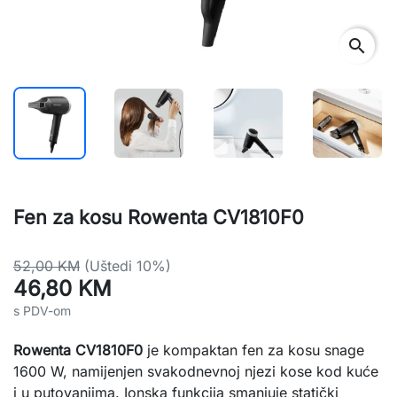
search
Fen za kosu Rowenta CV1810F0
52,00 KM
(Uštedi 10%)
46,80 KM
s PDV-om
Rowenta CV1810F0
je kompaktan fen za kosu snage
1600 W, namijenjen svakodnevnoj njezi kose kod kuće
i u putovanjima. Ionska funkcija smanjuje statički