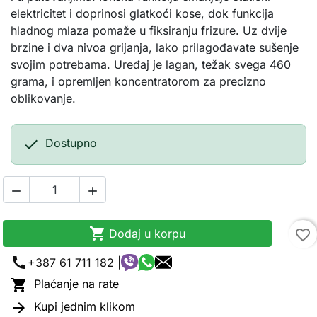
elektricitet i doprinosi glatkoći kose, dok funkcija
hladnog mlaza pomaže u fiksiranju frizure. Uz dvije
brzine i dva nivoa grijanja, lako prilagođavate sušenje
svojim potrebama. Uređaj je lagan, težak svega 460
grama, i opremljen koncentratorom za precizno
oblikovanje.

Dostupno



Dodaj u korpu
favorite_border
call
+387 61 711 182 |

Plaćanje na rate

Kupi jednim klikom