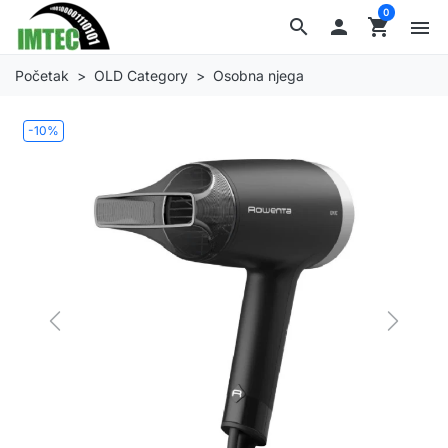
0
search

shopping_cart
menu
Početak
OLD Category
Osobna njega
-10%
Previous
Next