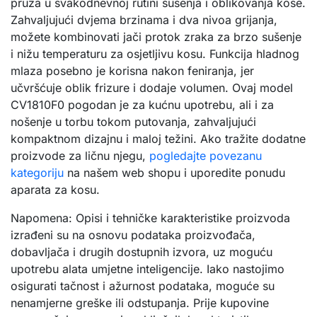
pruža u svakodnevnoj rutini sušenja i oblikovanja kose.
Zahvaljujući dvjema brzinama i dva nivoa grijanja,
možete kombinovati jači protok zraka za brzo sušenje
i nižu temperaturu za osjetljivu kosu. Funkcija hladnog
mlaza posebno je korisna nakon feniranja, jer
učvršćuje oblik frizure i dodaje volumen. Ovaj model
CV1810F0 pogodan je za kućnu upotrebu, ali i za
nošenje u torbu tokom putovanja, zahvaljujući
kompaktnom dizajnu i maloj težini. Ako tražite dodatne
proizvode za ličnu njegu,
pogledajte povezanu
kategoriju
na našem web shopu i uporedite ponudu
aparata za kosu.
Napomena: Opisi i tehničke karakteristike proizvoda
izrađeni su na osnovu podataka proizvođača,
dobavljača i drugih dostupnih izvora, uz moguću
upotrebu alata umjetne inteligencije. Iako nastojimo
osigurati tačnost i ažurnost podataka, moguće su
nenamjerne greške ili odstupanja. Prije kupovine