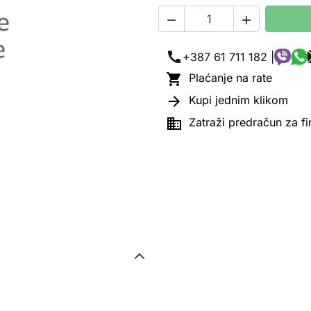


call
+387 61 711 182 |

Plaćanje na rate

Kupi jednim klikom

Zatraži predračun za f