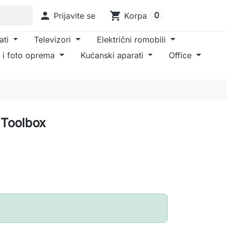

shopping_cart
0
Prijavite se
Korpa
ati
Televizori
Električni romobili
 i foto oprema
Kućanski aparati
Office
 Toolbox