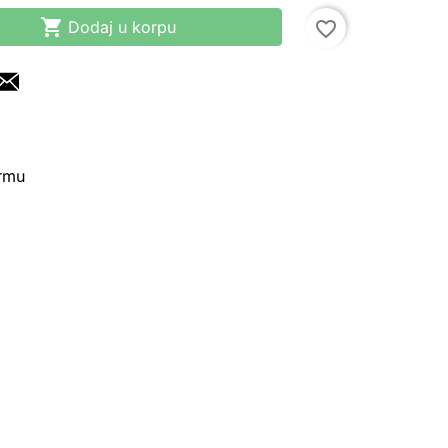

Dodaj u korpu
favorite_border
irmu