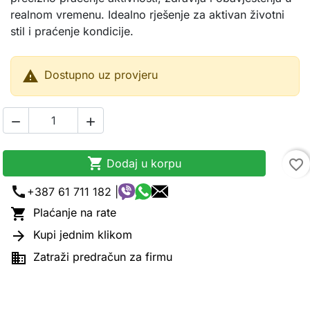
realnom vremenu. Idealno rješenje za aktivan životni
stil i praćenje kondicije.

Dostupno uz provjeru



Dodaj u korpu
favorite_border
call
+387 61 711 182 |

Plaćanje na rate

Kupi jednim klikom

Zatraži predračun za firmu