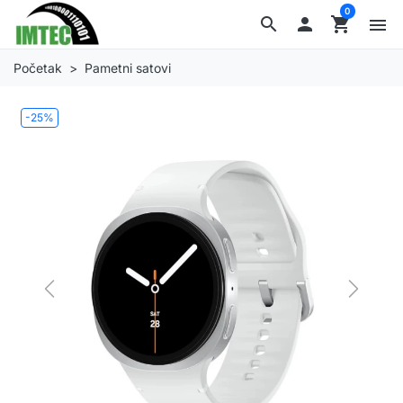
0
search

shopping_cart
menu
Početak
Pametni satovi
-25%
Previous
Next