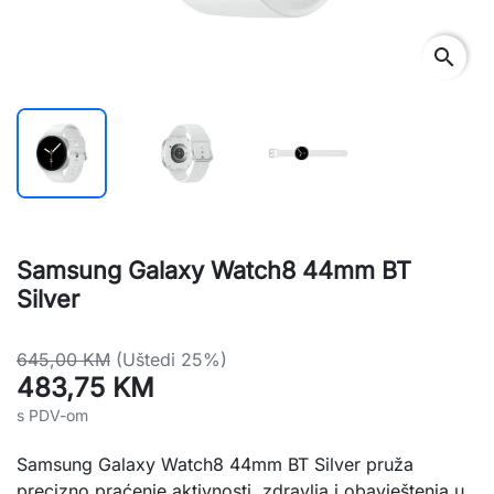
search
Samsung Galaxy Watch8 44mm BT
Silver
645,00 KM
(Uštedi 25%)
483,75 KM
s PDV-om
Samsung Galaxy Watch8 44mm BT Silver pruža
precizno praćenje aktivnosti, zdravlja i obavještenja u