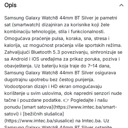
Opis
Samsung Galaxy Watch8 44mm BT Silver je pametni
sat (smartwatch) dizajniran za korisnike koji žele
kombinaciju tehnologije, stila i funkcionalnosti.
Omogućava praćenje pulsa, koraka, sna, stresa i
kalorija, uz mogućnost praćenja više sportskih režima.
Zahvaljujući Bluetooth 5.3 povezivanju, sinhronizuje se
sa Android i iOS uređajima za prikaz poruka, poziva i
obavještenja. Uz bateriju koja traje do 7–14 dana,
Samsung Galaxy Watch8 44mm BT Silver osigurava
dugotrajnu upotrebu bez čestog punjenja.
Vodootporan dizajn i HD ekran omogućavaju
korištenje u svim uslovima, dok napredni senzori nude
tačne i pouzdane podatke. 👉 Pogledajte i našu
ponudu [smart satova](https://www.imtec.ba/smart-
satovi) i [bežičnih slušalica]
(https://www.imtec.ba/slusalice) na Imtec.ba. Uz
Samsung Galaxy Watch8 44mm BT Silver ostanite