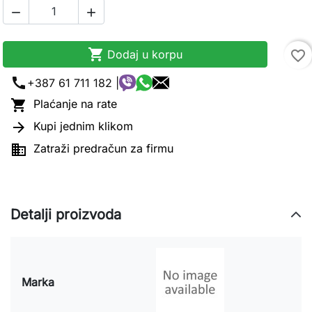



Dodaj u korpu
favorite_border
call
+387 61 711 182 |

Plaćanje na rate

Kupi jednim klikom

Zatraži predračun za firmu
Detalji proizvoda
Marka