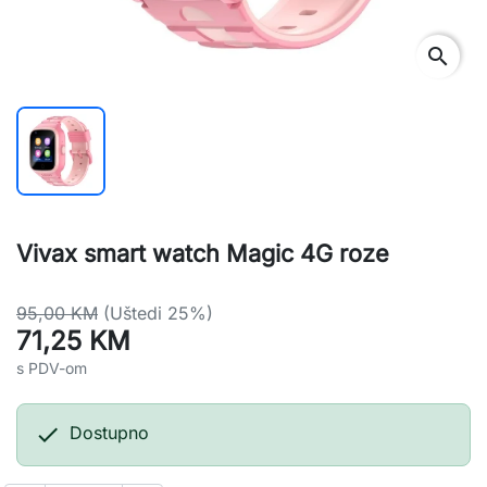
search
Vivax smart watch Magic 4G roze
95,00 KM
(Uštedi 25%)
71,25 KM
s PDV-om

Dostupno