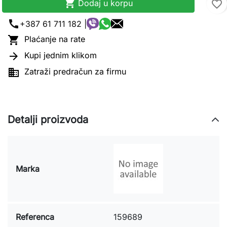

Dodaj u korpu
favorite_border
call
+387 61 711 182 |

Plaćanje na rate

Kupi jednim klikom

Zatraži predračun za firmu
Detalji proizvoda
Marka
Referenca
159689