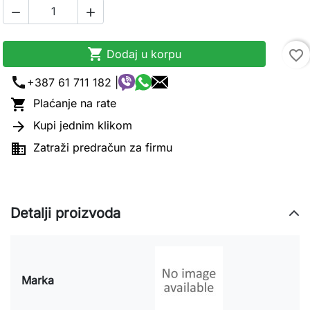



Dodaj u korpu
favorite_border
call
+387 61 711 182 |

Plaćanje na rate

Kupi jednim klikom

Zatraži predračun za firmu
Detalji proizvoda
Marka