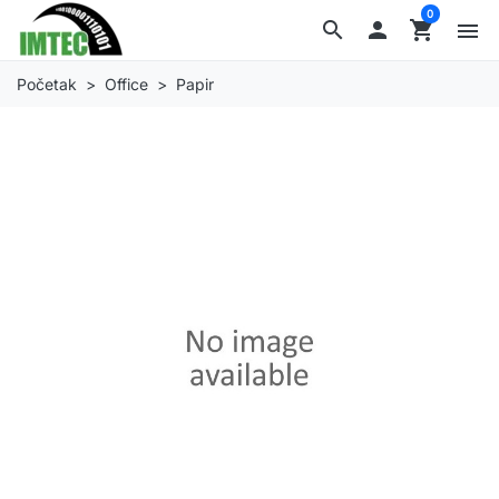
0
search

shopping_cart
menu
Početak
Office
Papir