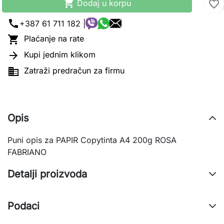

Dodaj u korpu
favorite_border
call
+387 61 711 182 |

Plaćanje na rate

Kupi jednim klikom

Zatraži predračun za firmu
Opis
Puni opis za PAPIR Copytinta A4 200g ROSA
FABRIANO
Detalji proizvoda
Podaci