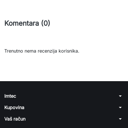
Komentara (0)
Trenutno nema recenzija korisnika.
arrow_drop_down
Imtec
arrow_drop_down
Kupovina
arrow_drop_down
Vaš račun