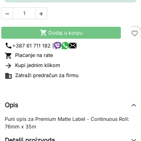



Dodaj u korpu
favorite_border
call
+387 61 711 182 |

Plaćanje na rate

Kupi jednim klikom

Zatraži predračun za firmu
Opis
Puni opis za Premium Matte Label - Continuous Roll:
76mm x 35m
Detalji proizvoda