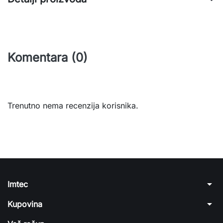
Komentara (0)
Trenutno nema recenzija korisnika.
arrow_drop_down
Imtec
arrow_drop_down
Kupovina