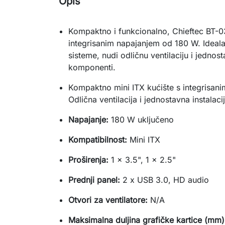
Opis
Kompaktno i funkcionalno, Chieftec BT-03
integrisanim napajanjem od 180 W. Ideala
sisteme, nudi odličnu ventilaciju i jednost
komponenti.
Kompaktno mini ITX kućište s integrisan
Odlična ventilacija i jednostavna instalaci
Napajanje:
180 W uključeno
Kompatibilnost:
Mini ITX
Proširenja:
1 x 3.5", 1 x 2.5"
Prednji panel:
2 x USB 3.0, HD audio
Otvori za ventilatore:
N/A
Maksimalna duljina grafičke kartice (mm)