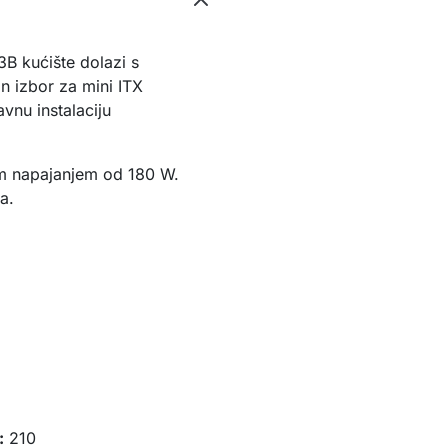
B kućište dolazi s
n izbor za mini ITX
avnu instalaciju
im napajanjem od 180 W.
ja.
:
210