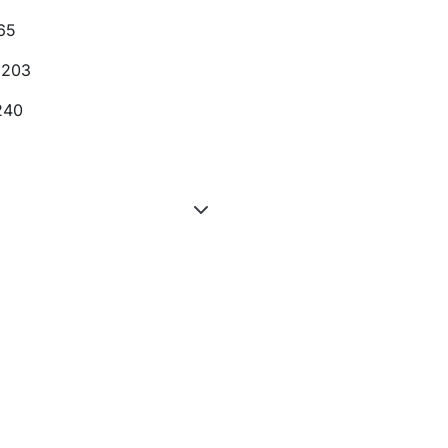
65
 203
240