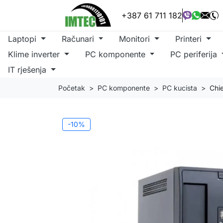
+387 61 711 182
Laptopi
Računari
Monitori
Printeri
Klime inverter
PC komponente
PC periferija
IT rješenja
Početak
PC komponente
PC kucista
Chi
-10%