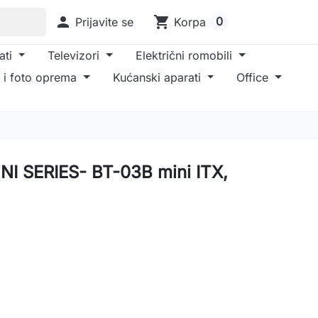

shopping_cart
0
Prijavite se
Korpa
ati
Televizori
Električni romobili
 i foto oprema
Kućanski aparati
Office
UNI SERIES- BT-03B mini ITX,