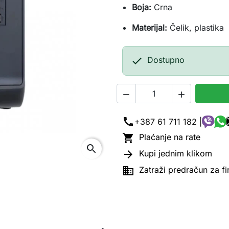
Boja:
Crna
Materijal:
Čelik, plastika

Dostupno


call
+387 61 711 182 |

Plaćanje na rate
search

Kupi jednim klikom

Zatraži predračun za f