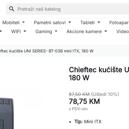
search
Mobiteli
Pametni satovi
Tableti
Fotoapar
WIFI
Gaming
Akcione kamere
Video
eftec kućište UNI SERIES- BT-03B mini ITX, 180 W
Chieftec kućište 
180 W
87,50 KM
(Uštedi 10%)
78,75 KM
s PDV-om
Tip:
Mini ITX