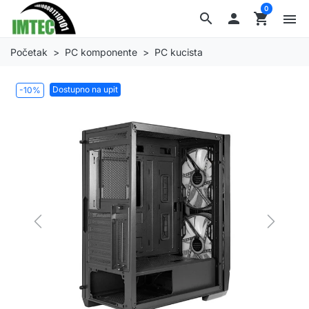
0
search

shopping_cart
menu
Početak
PC komponente
PC kucista
Dostupno na upit
-10%
Previous
Next