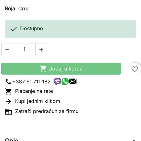
Boja:
Crna

Dostupno



Dodaj u korpu
favorite_border
call
+387 61 711 182 |

Plaćanje na rate

Kupi jednim klikom

Zatraži predračun za firmu