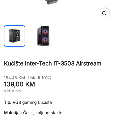
search
Kućište Inter-Tech IT-3503 Airstream
154,45 KM
(Uštedi 10%)
139,00 KM
s PDV-om
Tip:
RGB
gaming
kućište
Materijal:
Čelik,
kaljeno
staklo