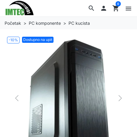
0
search

shopping_cart
menu
Početak
PC komponente
PC kucista
Dostupno na upit
-10%
Previous
Next