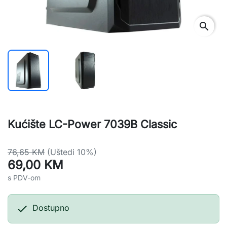
search
Kućište LC-Power 7039B Classic
76,65 KM
(Uštedi 10%)
69,00 KM
s PDV-om

Dostupno