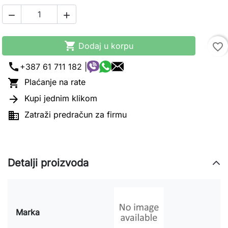



Dodaj u korpu
favorite_border
call
+387 61 711 182 |

Plaćanje na rate

Kupi jednim klikom

Zatraži predračun za firmu
Detalji proizvoda
Marka