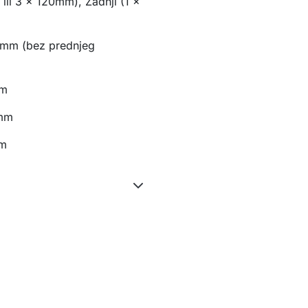
ili 3 x 120mm), Zadnji (1 x
mm (bez prednjeg
mm
 mm
mm