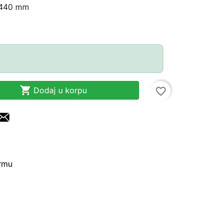
 440 mm

Dodaj u korpu
favorite_border
irmu