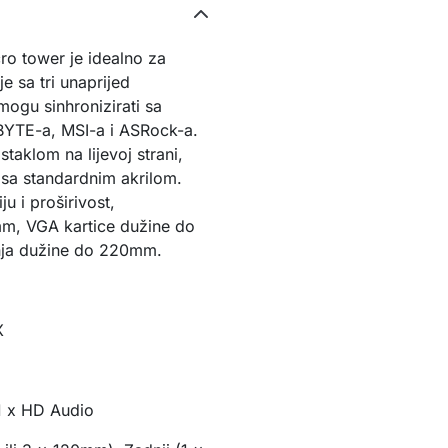
o tower je idealno za
e sa tri unaprijed
mogu sinhronizirati sa
YTE-a, MSI-a i ASRock-a.
taklom na lijevoj strani,
 sa standardnim akrilom.
u i proširivost,
mm, VGA kartice dužine do
anja dužine do 220mm.
X
1 x HD Audio