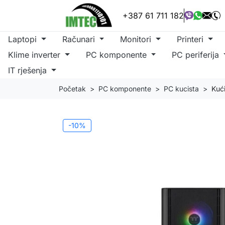
+387 61 711 182
Laptopi
Računari
Monitori
Printeri
Klime inverter
PC komponente
PC periferija
IT rješenja
Početak
PC komponente
PC kucista
Kuć
-10%