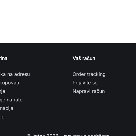
ina
Vaš račun
uka na adresu
Order tracking
kupovati
Prijavite se
nje
Napravi račun
je na rate
macija
ap