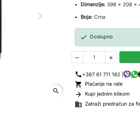
Dimenzije:
398 x 208 x
Boja:
Crna
Next

Dostupno


call
+387 61 711 182 |

Plaćanje na rate
search

Kupi jednim klikom

Zatraži predračun za f