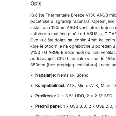
Opis
Kućište Thermaltake Breeze V150 ARGB micr
početnike u izgradnji računara. Opremljeno j
instalirana 120mm ARGB ventilatora koji se 
softverom matične ploče od ASUS-a, GIGAB
Ovo kućište dolazi sa jednim 4mm kaljenim s
koje je otpornije na ogrebotine u poređenju
V150 TG ARGB Breeze nudi odličnu ventilacij
podržavajući CPU hladnjake visine do 155
350mm (bez prednjeg ventilatora) i napaj
Napajanje:
Nema uključeno
Kompatibilnost:
ATX, Micro-ATX, Mini-IT
Proširenja:
2 x 3.5" HDD, 2 x 2.5" SSD
Prednji panel:
1 x USB 3.0, 2 x USB 2.0, 