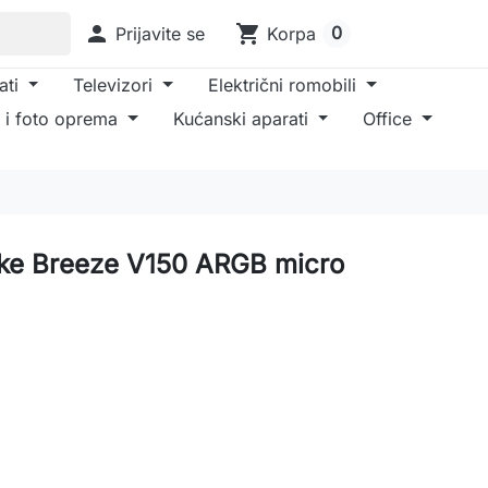

shopping_cart
0
Prijavite se
Korpa
ati
Televizori
Električni romobili
 i foto oprema
Kućanski aparati
Office
ake Breeze V150 ARGB micro