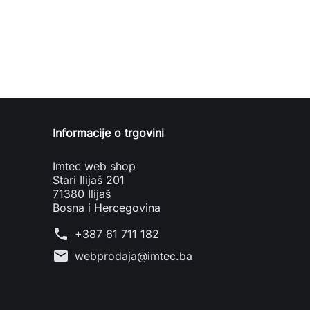
Informacije o trgovini
Imtec web shop
Stari Ilijaš 201
71380 Ilijaš
Bosna i Hercegovina
phone
+387 61 711 182
mail
webprodaja@imtec.ba