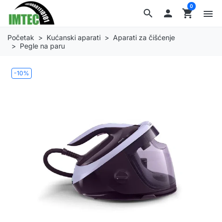
0
search

shopping_cart
menu
Početak
Kućanski aparati
Aparati za čišćenje
Pegle na paru
-10%