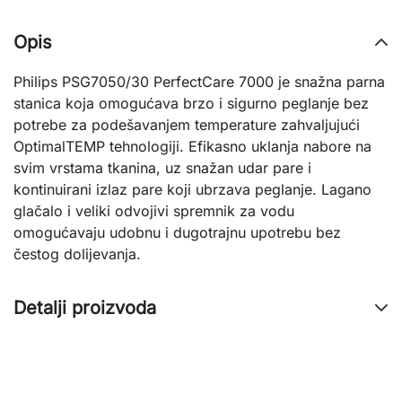
Opis
Philips PSG7050/30 PerfectCare 7000 je snažna parna
stanica koja omogućava brzo i sigurno peglanje bez
potrebe za podešavanjem temperature zahvaljujući
OptimalTEMP tehnologiji. Efikasno uklanja nabore na
svim vrstama tkanina, uz snažan udar pare i
kontinuirani izlaz pare koji ubrzava peglanje. Lagano
glačalo i veliki odvojivi spremnik za vodu
omogućavaju udobnu i dugotrajnu upotrebu bez
čestog dolijevanja.
Detalji proizvoda