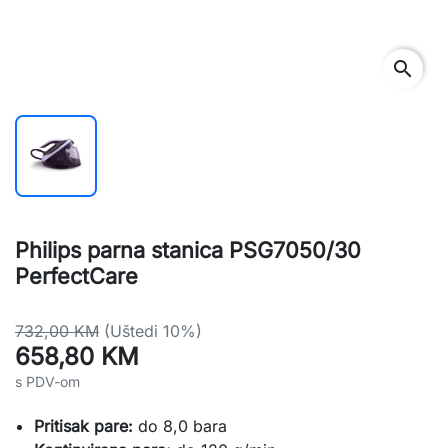
search
Philips parna stanica PSG7050/30
PerfectCare
732,00 KM
(Uštedi 10%)
658,80 KM
s PDV-om
Pritisak pare:
do 8,0 bara