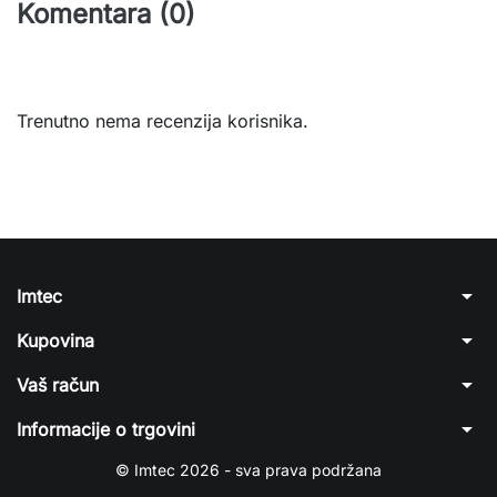
Komentara (0)
Trenutno nema recenzija korisnika.
arrow_drop_down
Imtec
arrow_drop_down
Kupovina
arrow_drop_down
Vaš račun
arrow_drop_down
Informacije o trgovini
© Imtec 2026 - sva prava podržana