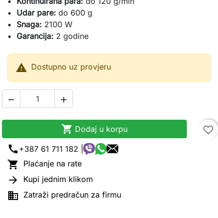
Kontinuirana para:
do 120 g/min
Udar pare:
do 600 g
Snaga:
2100 W
Garancija:
2 godine

Dostupno uz provjeru



Dodaj u korpu
favorite_border
call
+387 61 711 182 |

Plaćanje na rate

Kupi jednim klikom

Zatraži predračun za firmu