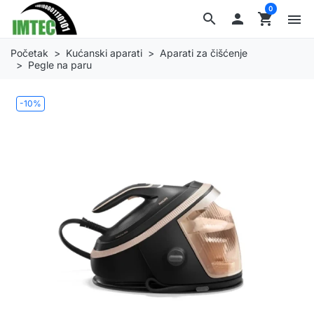
0
search

shopping_cart
menu
Početak
Kućanski aparati
Aparati za čišćenje
Pegle na paru
-10%