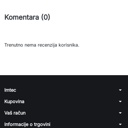
Komentara (0)
Trenutno nema recenzija korisnika.
arrow_drop_down
Imtec
arrow_drop_down
Kupovina
arrow_drop_down
Vaš račun
arrow_drop_down
Informacije o trgovini