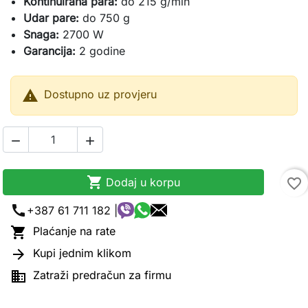
Kontinuirana para:
do 215 g/min
Udar pare:
do 750 g
Snaga:
2700 W
Garancija:
2 godine

Dostupno uz provjeru



Dodaj u korpu
favorite_border
call
+387 61 711 182 |

Plaćanje na rate

Kupi jednim klikom

Zatraži predračun za firmu