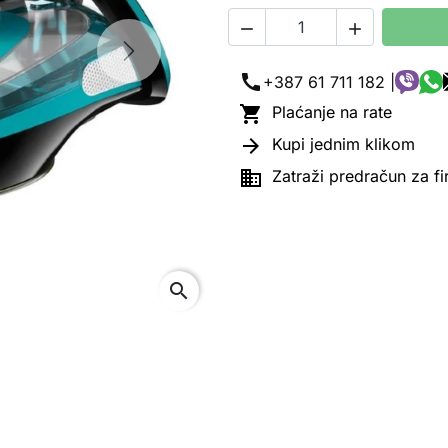


Next
call
+387 61 711 182 |

Plaćanje na rate

Kupi jednim klikom

Zatraži predračun za f
search