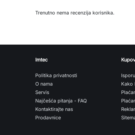
Trenutno nema recenzija korisnika.
Imtec
Kupov
Politika privatnosti
Ispor
O nama
Kako 
Servis
Plaća
Najčešća pitanja - FAQ
Plaćan
Kontaktirajte nas
Rekla
Prodavnice
Sitem