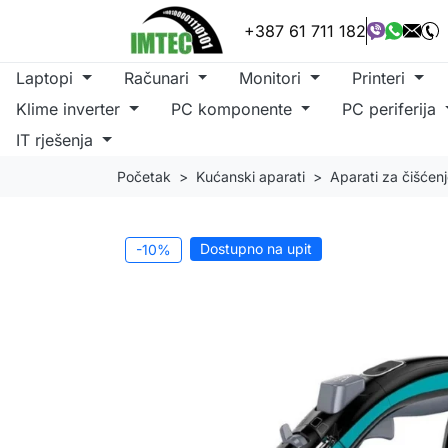
+387 61 711 182
Laptopi
Računari
Monitori
Printeri
Klime inverter
PC komponente
PC periferija
IT rješenja
Početak
Kućanski aparati
Aparati za čišćen
Dostupno na upit
-10%