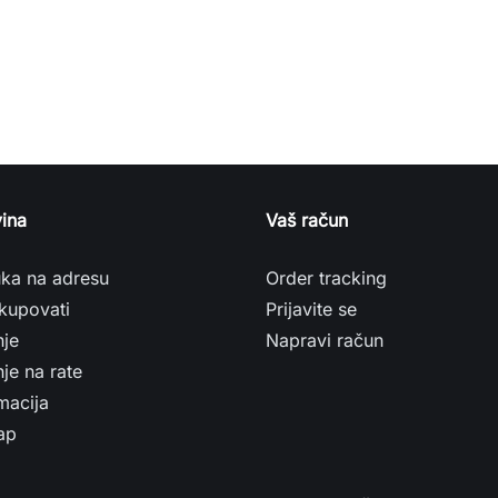
ina
Vaš račun
uka na adresu
Order tracking
kupovati
Prijavite se
nje
Napravi račun
je na rate
macija
ap