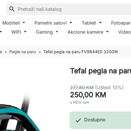
search
Mobiteli
Pametni satovi
Tableti
Fotoapar
WIFI
Gaming
Akcione kamere
Video
je
Pegle na paru
Tefal pegla na paru FV9844E0 3200W
Tefal pegla na p
277,80 KM
(Uštedi 10%)
250,00 KM
s PDV-om

Dostupno