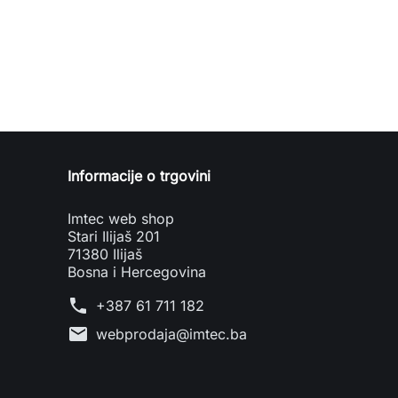
Informacije o trgovini
Imtec web shop
Stari Ilijaš 201
71380 Ilijaš
Bosna i Hercegovina
phone
+387 61 711 182
mail
webprodaja@imtec.ba