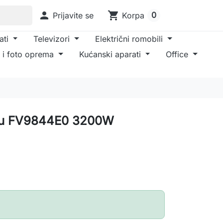

shopping_cart
0
Prijavite se
Korpa
ati
Televizori
Električni romobili
 i foto oprema
Kućanski aparati
Office
aru FV9844E0 3200W